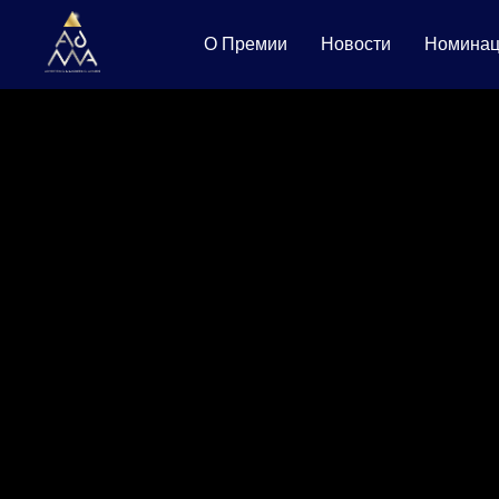
О Премии
Новости
Номинац